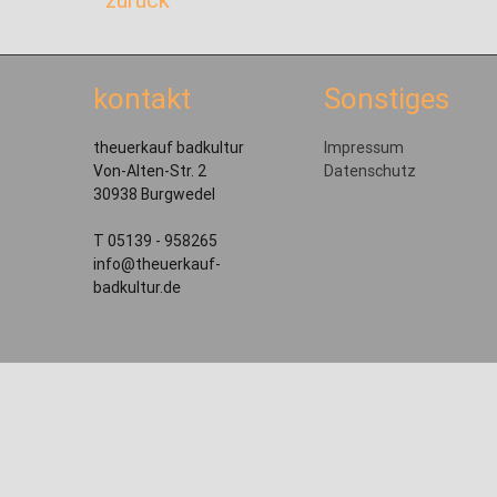
kontakt
Sonstiges
theuerkauf badkultur
Impressum
Von-Alten-Str. 2
Datenschutz
30938 Burgwedel
T 05139 - 958265
info@theuerkauf-
badkultur.de